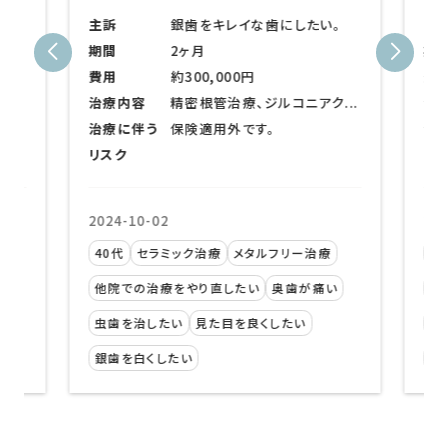
。
主訴
虫歯の治療をしたい。銀歯を...
主
総合的な治療計画
期間
1回
期
最適な治療法の提案
費用
約160,000円
費
7.
失ってしまった歯を補う治療
...
治療内容
ダイレクトボンディング
治
治療に伴う
保険適用外です。
治
インプラントとは
リスク
リ
入れ歯とは
ブリッジとは
2024-10-02
20
8.
関連するページ
70代
メタルフリー治療
2
い
他院での治療をやり直したい
奥歯が痛い
他
虫歯を治したい
見た目を良くしたい
虫
銀歯を白くしたい