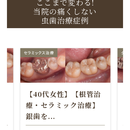
ここまで変わる!
の治...
当院の痛くしない
【20代女性】【セラミック治療】他院で治療し
虫歯治療症例
たセ...
2.
虫歯治療について
やり直しの治療の少ない虫歯治療を目指し
ています
ダイレクトボンディング
セラ
当院の虫歯治療の特徴
3.
虫歯治療の流れ
4.
初診の流れ
治
【70代女性】【ダイレ
5.
初診費用の目安
】
クトボンディング】虫
初診時の費用について
お支払い方法
歯の治...
し
デンタルローンについて
6.
治療の選択肢は一つではありません