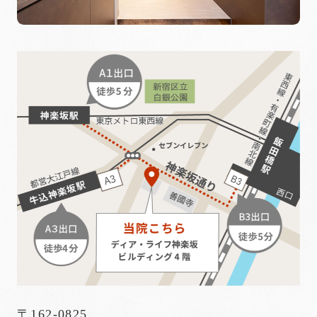
〒162-0825