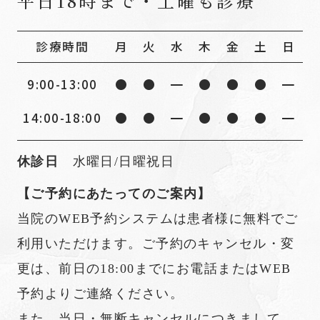
平⽇18時まで・土曜も診療
診療時間
月
火
水
木
金
土
日
9:00-13:00
●
●
━
●
●
●
━
14:00-18:00
●
●
━
●
●
●
━
休診日
水曜日/日曜祝日
【ご予約にあたってのご案内】
当院のWEB予約システムは患者様に無料でご
利用いただけます。ご予約のキャンセル・変
更は、前日の18:00までにお電話またはWEB
予約よりご連絡ください。
また、当日・無断キャンセルにつきまして