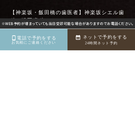
【神楽坂・飯田橋の歯医者】神楽坂シエル歯
科・矯正歯科
※WEB予約が埋まっていても当日受診可能な場合がありますのでお電話ください。
〒162-0825
東京都新宿区神楽坂５丁目34番地1
ネットで予約をする
電話で予約をする
お気軽にご連絡ください
ディアライフ神楽坂 4階
24時間ネット予約
©神楽坂・飯田橋の歯医者 | 神楽坂シエル歯科・矯正歯
科