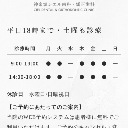
平⽇18時まで・土曜も診療
診療時間
月
火
水
木
金
土
日
9:00-13:00
●
●
━
●
●
●
━
14:00-18:00
●
●
━
●
●
●
━
休診日
水曜日/日曜祝日
【ご予約にあたってのご案内】
当院のWEB予約システムは患者様に無料でご
利用いただけます。ご予約のキャンセル・変