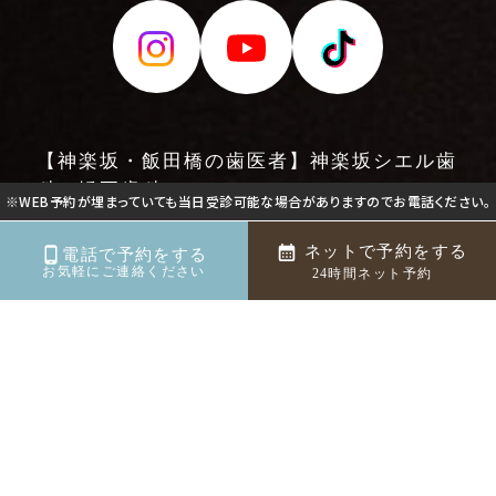
【神楽坂・飯田橋の歯医者】神楽坂シエル歯
科・矯正歯科
※WEB予約が埋まっていても当日受診可能な場合がありますのでお電話ください。
〒162-0825
東京都新宿区神楽坂５丁目34番地1
ネットで予約をする
電話で予約をする
お気軽にご連絡ください
ディアライフ神楽坂 4階
24時間ネット予約
©神楽坂・飯田橋の歯医者 | 神楽坂シエル歯科・矯正歯
科