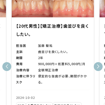
く
【20代男性】【矯正治療】歯並びを良く
したい。
担当医
加藤 駿祐
主訴
歯並びを良くしたい。
期間
2年
費用
900,000円＋処置料5,000円/月
治療内容
全顎矯正治療
治療に伴うリ
便宜的な抜歯が必要、期間がかか
スク
る。
2024-10-02