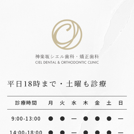
平⽇18時まで・土曜も診療
診療時間
月
火
水
木
金
土
日
9:00-13:00
●
●
━
●
●
●
━
14:00-18:00
●
●
━
●
●
●
━