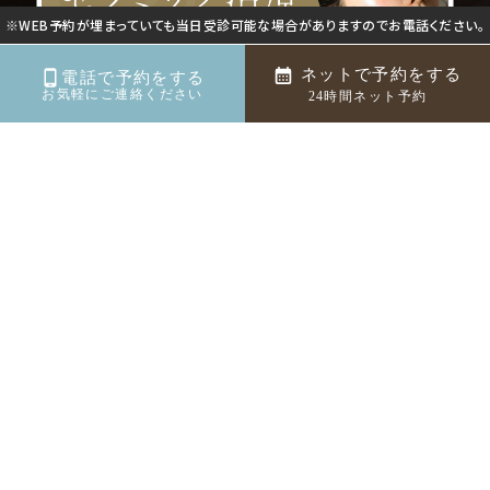
※WEB予約が埋まっていても当日受診可能な場合がありますのでお電話ください。
ネットで予約をする
電話で予約をする
お気軽にご連絡ください
24時間ネット予約
【神楽坂・飯田橋の歯医者】神楽坂シエル歯
科・矯正歯科
〒162-0825
東京都新宿区神楽坂５丁目34番地1
ディアライフ神楽坂 4階